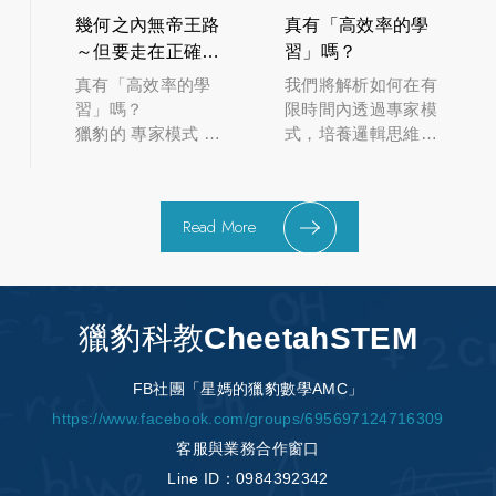
幾何之內無帝王路
真有「高效率的學
～但要走在正確的
習」嗎？
道路上
真有「高效率的學
我們將解析如何在有
習」嗎？
限時間內透過專家模
獵豹的 專家模式 用
式，培養邏輯思維與
一半的題量 超越兩
解題觀點，找到適合
倍的效率!!
自己的學習路徑。
Read More
獵豹科教CheetahSTEM
FB社團「星媽的獵豹數學AMC」
https://www.facebook.com/groups/695697124716309
客服與業務合作窗口
Line ID：0984392342