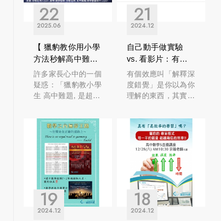
22
21
2025
06
2024
12
【 獵豹教你用小學
自己動手做實驗
方法秒解高中難
vs. 看影片：有何
題!】
不同？
許多家長心中的一個
有個效應叫「解釋深
疑惑：「獵豹教小學
度錯覺」是你以為你
生 高中難題, 是超綱
理解的東西，其實往
教學嗎? 」
往你並不真的理解
19
18
2024
12
2024
12