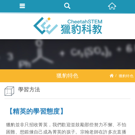
獵豹特色
獵豹特色
學習方法
【精英的學習態度】
獵豹並⾮只招收菁英，我們歡迎並⿎勵那些努⼒不懈、不怕
困難、想鍛煉⾃⼰成為菁英的孩⼦。宗翰老師在許多次直播