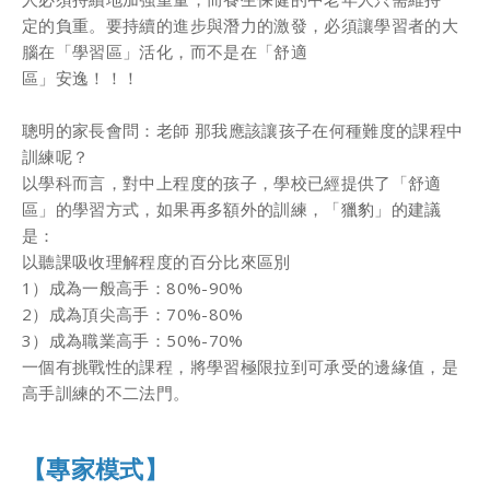
定的負重。要持續的進步與潛⼒的激發，必須讓學習者的⼤
腦在「學習區」活化，⽽不是在「舒適
區」安逸！！！
聰明的家⻑會問：⽼師 那我應該讓孩⼦在何種難度的課程中
訓練呢？
以學科⽽⾔，對中上程度的孩⼦，學校已經提供了「舒適
區」的學習⽅式，如果再多額外的訓練，「獵豹」的建議
是：
以聽課吸收理解程度的百分⽐來區別
1）成為⼀般⾼⼿：80%-90%
2）成為頂尖⾼⼿：70%-80%
3）成為職業⾼⼿：50%-70%
⼀個有挑戰性的課程，將學習極限拉到可承受的邊緣值，是
⾼⼿訓練的不⼆法⾨。
【專家模式】