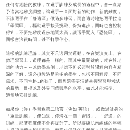
任何有經驗的教練，在選⼿訓練及成⻑的過程中，會⼀直給
予適當地難度調整，讓選⼿⼀直⾯對新的動作、新的難度，
不讓選⼿在「舒適區」做過多練習，⽽會適時地把選⼿拉進
「學習區」，驅動選⼿接受挑戰、保持進步，同時也會控制
得宜，不要把難度過份地調太⾼，讓選⼿闖⼊「恐慌區」，
同樣會浪費時間，甚⾄打擊信⼼。
這樣的訓練理論，其實不只適⽤於運動，在⾳樂演奏上、在
數理學習上，道理都是⼀樣的。⽽其中最關鍵的，就在於⽼
師的功⼒～～以數學為例，⽼師不但必須對於課程內容有精
深的了解，還必須教過⾜夠多的學⽣，包括不同程度、不同
需求、不同性格...的孩⼦，⽽且還需要清楚掌握學習與考試
的趨勢、⽬標以及外界同儕競爭的⽔平，如此才能精準、
適當地安排訓練。
如果你（妳）學習過第⼆語⾔（例如 英語），或做過健身的
「重量訓練」，便知道，停滯在⼀個「習慣」、「舒適」的
訓練，那麽程度便不會再提升了。所以要練肌⾁線條的年輕
⼈必須持續地加強重量，⽽養⽣保健的中⽼年⼈只需維持⼀