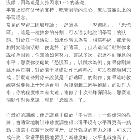
沒錯，因為這是⽀持因素1～5的基礎。
事實上沒有⽗⺟的⽀持，吃苦耐勞的決⼼，無法貫徹以上的
學習理念。
常⾒的學習三區域理論：「舒適區」、「學習區」、「恐慌
區」，這是⼀種抽象的分割，可以適切地說明學習上的狀
態。對於任⼀種活動，如果你習以為常，相當熟練，那麼你
相對於這個活動，便處於「舒適區」；但若這個活動對你來
說極為困難，你無論如何努⼒、嘗試多次，都達不到滿意的
⽔平，那麼你便處於「恐慌區」。以跳⽔為例，如果你剛練
跳⽔兩星期，對於若⼲基礎動作已經熟悉，每次都能順利完
成，那麼這些對你來說就是「舒適區」的動作；如果這時教
練突然要你上⼗⽶跳台⽤「向後翻騰三周半抱膝」的動作⼊
⽔，你的程度根本差太遠，連做了⼗次都炸彈開花，那麼這
個動作對你來說，就是「恐慌區」了。
⽽最好的訓練，便是讓選⼿處於「學習區」：⼀個優秀的教
練，會適當地將訓練難度調整得⽐選⼿現有⽔平再更⾼⼀點
點，讓選⼿在若⼲次咬著⽛、提升強度的努⼒之後，可以完
成任務，當選⼿慢慢地習慣了新難度時，⽔平也就拉⾼了。