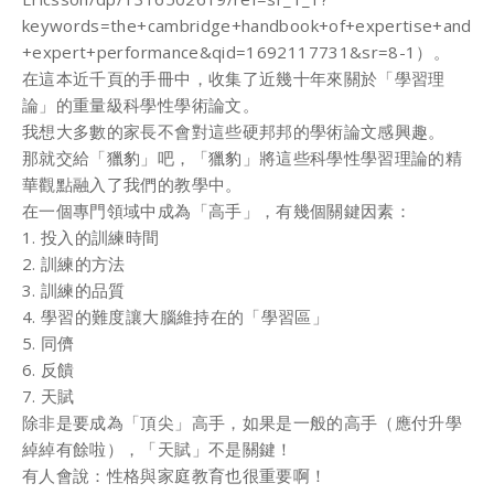
keywords=the+cambridge+handbook+of+expertise+and
+expert+performance&qid=1692117731&sr=8-1
）。
在這本近千⾴的⼿冊中，收集了近幾⼗年來關於「學習理
論」的重量級科學性學術論⽂。
我想⼤多數的家⻑不會對這些硬邦邦的學術論⽂感興趣。
那就交給「獵豹」吧，「獵豹」將這些科學性學習理論的精
華觀點融⼊了我們的教學中。
在⼀個專⾨領域中成為「⾼⼿」，有幾個關鍵因素：
1. 投⼊的訓練時間
2. 訓練的⽅法
3. 訓練的品質
4. 學習的難度讓⼤腦維持在的「學習區」
5. 同儕
6. 反饋
7. 天賦
除⾮是要成為「頂尖」⾼⼿，如果是⼀般的⾼⼿（應付升學
綽綽有餘啦），「天賦」不是關鍵！
有⼈會說：性格與家庭教育也很重要啊！