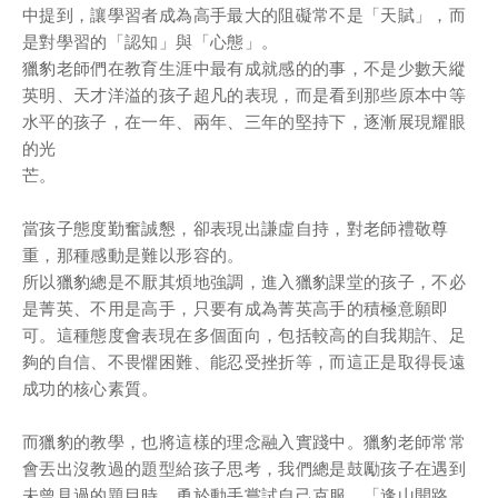
中提到，讓學習者成為⾼⼿最⼤的阻礙常不是「天賦」，⽽
是對學習的「認知」與「⼼態」。
獵豹⽼師們在教育⽣涯中最有成就感的的事，不是少數天縱
英明、天才洋溢的孩⼦超凡的表現，⽽是看到那些原本中等
⽔平的孩⼦，在⼀年、兩年、三年的堅持下，逐漸展現耀眼
的光
芒。
當孩⼦態度勤奮誠懇，卻表現出謙虛⾃持，對⽼師禮敬尊
重，那種感動是難以形容的。
所以獵豹總是不厭其煩地強調，進⼊獵豹課堂的孩⼦，不必
是菁英、不⽤是⾼⼿，只要有成為菁英⾼⼿的積極意願即
可。這種態度會表現在多個⾯向，包括較⾼的⾃我期許、⾜
夠的⾃信、不畏懼困難、能忍受挫折等，⽽這正是取得⻑遠
成功的核⼼素質。
⽽獵豹的教學，也將這樣的理念融⼊實踐中。獵豹⽼師常常
會丟出沒教過的題型給孩⼦思考，我們總是⿎勵孩⼦在遇到
未曾⾒過的題⽬時，勇於動⼿嘗試⾃⼰克服，「逢⼭開路、