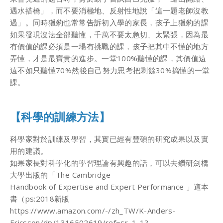
遇⽔搭橋」，⽽不要消極地、反射性地說「這⼀題⽼師沒教
過」。同時獵豹也常常告訴初⼊學的家⻑，孩⼦上獵豹的課
如果發現沒法全部聽懂，千萬不要太急切、太緊張，因為最
有價值的課必須是⼀場有挑戰的課，孩⼦把其中不懂的地⽅
弄懂，才是最寶貴的進步。⼀堂100%聽懂的課，其價值遠
遠不如只聽懂70%然後⾃⼰努⼒思考把剩餘30%搞懂的⼀堂
課。
【科學的訓練⽅法】
科學家對於訓練及學習，其實已經有豐碩的研究成果以及實
⽤的建議。
如果家⻑對科學化的學習理論有興趣的話，可以去鑽研劍橋
⼤學出版的「The Cambridge
Handbook of Expertise and Expert Performance 」這本
書（ps:2018新版
https://www.amazon.com/-/zh_TW/K-Anders-
Ericsson/dp/1316502619/ref=sr_1_1?