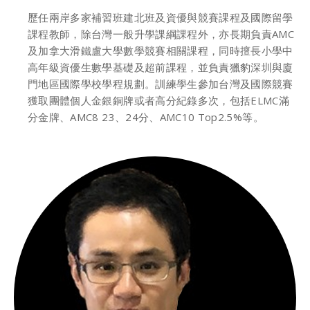
歷任兩岸多家補習班建北班及資優與競賽課程及國際留學
課程教師，除台灣一般升學課綱課程外，亦長期負責AMC
及加拿大滑鐵盧大學數學競賽相關課程，同時擅長小學中
高年級資優生數學基礎及超前課程，並負責獵豹深圳與廈
門地區國際學校學程規劃。訓練學生參加台灣及國際競賽
獲取團體個人金銀銅牌或者高分紀錄多次，包括ELMC滿
分金牌、AMC8 23、24分、AMC10 Top2.5%等。