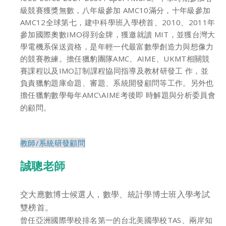
級競賽獲獎無數，八年級參加 AMC10滿分，十年級參加
AMC12全球第七，建中科學班入學榜首、2010、2011年
參加國際奧數IMO得到金牌，獲邀就讀 MIT，並獲台灣大
學電機系保送資格，是年輕一代最富數學創造力與想像力
的競賽教練。擔任獵豹團隊AMC、AIME、UKMT相關競
賽課程以及IMO訂制課程協同指導及教材研發工 作，並
負責獵豹題庫命題、審題、系統開發顧問等工作。另外也
擔任獵豹數學每年AMC\AIME考後即 時解題與分析委員會
的顧問。
教師/系統研發顧問
誠聰老師
交大應數博士候選人，數學、統計學博士班入學考試
雙榜首。
曾任亞洲國際學校排名第一的台北美國學校TAS、兩岸知