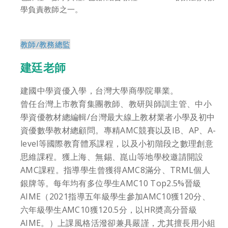
學負責教師之一。
教師/教務總監
建廷老師
建國中學資優入學，台灣大學商學院畢業。
曾任台灣上市教育集團教師、教研與師訓主管、中小
學資優教材總編輯/台灣最大線上教材業者小學及初中
資優數學教材總顧問。專精AMC競賽以及IB、AP、A-
level等國際教育體系課程，以及小初階段之數理創意
思維課程。獲上海、無錫、崑山等地學校邀請開設
AMC課程。指導學生曾獲得AMC8滿分、TRML個人
銀牌等。每年均有多位學生AMC10 Top2.5%晉級
AIME（2021指導五年級學生參加AMC10獲120分、
六年級學生AMC10獲120.5分，以HR奬高分晉級
AIME。）上課風格活潑卻兼具嚴謹，尤其擅長用小組