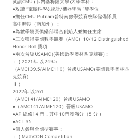
就讀CMU (卡內基梅隆大學)大學本科：
●攻讀 “電腦科學&統計/機器學習 ”雙學位
●擔任CMU Putnam普特南數學競賽校隊儲備隊員
高中時期（南加州）：
●為數學競賽俱樂部聯合創始人並擔任主席
●三次獲得美國數學競賽（AMC）10/12 Distinguished
Honor Roll 獎項
●兩次晉級USAMO((美國數學奧林匹克競賽)：
ⅰ ) 2021年 以249.5
（AMC139.5/AIME110）晉級USAMO(美國數學奧林匹
克競賽)
ⅱ )
2022年 以261
（AMC141/AIME120）晉級USAMO
●（AMC141/AIME120）晉級USAMO
●AP 總修14 門，其中10門獲滿分（5 分 ）
●ACT 35
●個人參與全國型賽事：
ⅰ ) MathCON Competition