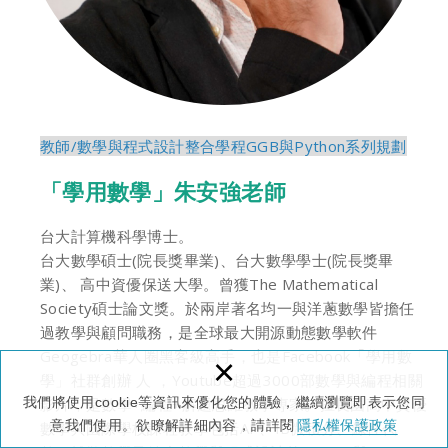
教師/數學與程式設計整合學程GGB與Python系列規劃
「學用數學」朱安強老師
台大計算機科學博士。
台大數學碩士(院長獎畢業)、台大數學學士(院長獎畢
業)、 高中資優保送大學。曾獲The Mathematical
Society碩士論文獎。於兩岸著名均一與洋蔥數學皆擔任
過教學與顧問職務，是全球最大開源動態數學軟件
Geogebra華人圈黑客級高手，也是Facebook「學用數
×
學」社群創辦 人 ，Youtube超過3000部數學與編程相關
影片，是數學+編程+解題思維教學專家。擅長國高中資優
我們將使用cookie等資訊來優化您的體驗，繼續瀏覽即表示您同
意我們使用。欲瞭解詳細內容，請詳閱
隱私權保護政策
數學與國際學校課程教學包括AP、IB微積分、線性代