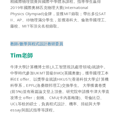
精國際物理競賽與國際中學體系課程。指導學生贏得
2019年國際奧林匹克物理大賽(International
Physics Olympiad)金牌，並獲MIT錄取；帶出多位SAT
II、AP、IB物理滿分學生，並獲港科大、倫敦帝國理工、
藤校、MIT等頂尖名校錄取。
教師/數學與程式設計教研委員
Tim老師
牛津大學計算機博士班(人工智慧視訊處理領域)就讀中。
中學時代參加UKMT晉級BMO(英國奧數)，獲帝國理工本
科EE offer、以獎學金就讀HKUST(香港科技大學)計算機
科學系，EPFL(洛桑聯邦理工)交換學生。 大學獲書卷獎
(前5%)並有兩篇論文登上頂會。研究院申請獲牛津大學直
攻博士 offer；劍橋、 CMU(卡內基梅隆)、哥倫比亞、
UCL等校的碩士，負責程式設計、機率、排組與大學
essay與面試指導等課程。